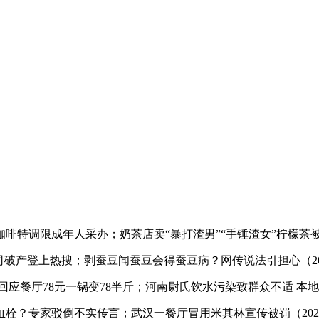
限成年人采办；奶茶店卖“暴打渣男”“手锤渣女”柠檬茶被罚（
产登上热搜；剥蚕豆闻蚕豆会得蚕豆病？网传说法引担心（202
厅78元一锅变78半斤；河南尉氏饮水污染致群众不适 本地将逃
专家驳倒不实传言；武汉一餐厅冒用米其林宣传被罚（2026