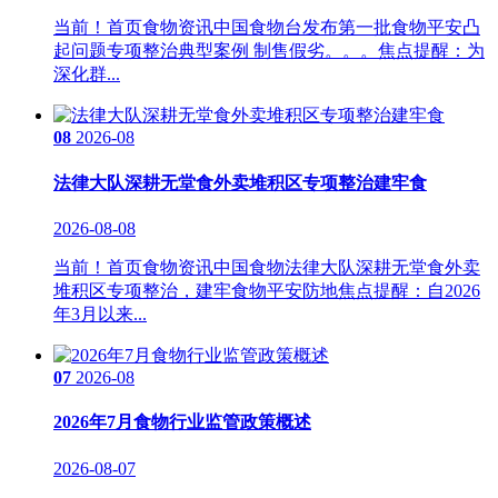
当前！首页食物资讯中国食物台发布第一批食物平安凸
起问题专项整治典型案例 制售假劣。。。焦点提醒：为
深化群...
08
2026-08
法律大队深耕无堂食外卖堆积区专项整治建牢食
2026-08-08
当前！首页食物资讯中国食物法律大队深耕无堂食外卖
堆积区专项整治，建牢食物平安防地焦点提醒：自2026
年3月以来...
07
2026-08
2026年7月食物行业监管政策概述
2026-08-07