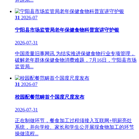
31
2026-07
宁阳县市场监管局老年保健食物科普宣讲守护银
2026-07-31
中国质量旧事网讯 为结实推进保健食物行业专项管理，
破解老年群体保健食物消费难题，7月16日，宁阳县市场
监管局...
31
2026-07
校园配餐范畴首个国度尺度发布
2026-07-31
正在制做环节，餐食加工过程须接入互联网+明厨亮灶
系统，并向学校、家长和学生公开展现食物加工的环节
操做流程...