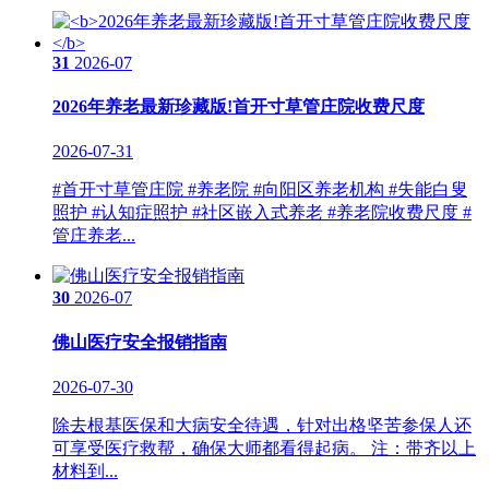
31
2026-07
2026年养老最新珍藏版!首开寸草管庄院收费尺度
2026-07-31
#首开寸草管庄院 #养老院 #向阳区养老机构 #失能白叟
照护 #认知症照护 #社区嵌入式养老 #养老院收费尺度 #
管庄养老...
30
2026-07
佛山医疗安全报销指南
2026-07-30
除去根基医保和大病安全待遇，针对出格坚苦参保人还
可享受医疗救帮，确保大师都看得起病。 注：带齐以上
材料到...