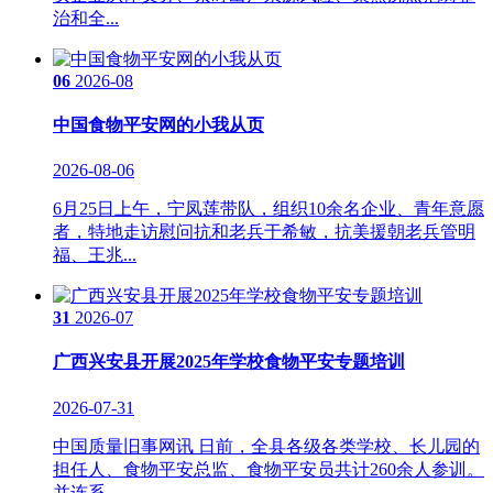
治和全...
06
2026-08
中国食物平安网的小我从页
2026-08-06
6月25日上午，宁凤莲带队，组织10余名企业、青年意愿
者，特地走访慰问抗和老兵于希敏，抗美援朝老兵管明
福、王兆...
31
2026-07
广西兴安县开展2025年学校食物平安专题培训
2026-07-31
中国质量旧事网讯 日前，全县各级各类学校、长儿园的
担任人、食物平安总监、食物平安员共计260余人参训。
并连系...