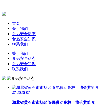
首页
关于我们
食品安全动态
食品安全知识
联系我们
关于我们
食品安全动态
食品安全知识
联系我们
食品安全动态
27
2026-07
湖北省黄石市市场监管局联动高校、协会共绘食