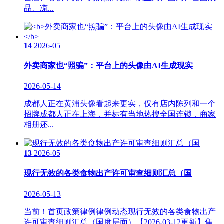
品、凉...
14
2026-05
外卖商家也“照骗”：平台上的头像由AI生成现实
2026-05-14
成都人正在黄浦头像看起来更实，仅有店内陈列和一个
招牌成都人正在上海，并标有当地热搜全国连锁，商家
相册还...
13
2026-05
现行无效的各类食物出产许可审查细则汇总（国
2026-05-13
当前！首页政策律例律例动态现行无效的各类食物出产
许可审查细则汇总（国度层面）【2026-03-12更新】焦