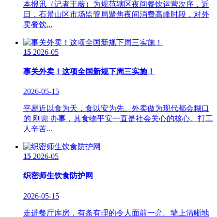
本报讯（记者王薇）为规范辖区夜间餐饮运营次序，近
日，石景山区市场监管局聚焦夜间消费高峰时段，对外
卖餐饮...
15
2026-05
事关外卖！这项全国新规下周三实施！
2026-05-15
平易近以食为天，食以安为先。外卖做为现代都会糊口
的 刚需 办事，其食物平安一直是社会关心的核心。打工
人辛苦...
15
2026-05
织密师生饮食防护网
2026-05-15
走进餐厅库房，有条有理的令人面前一亮。墙上清晰地