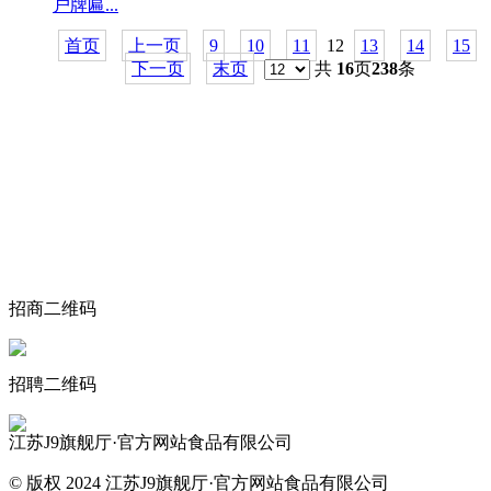
户牌匾...
首页
上一页
9
10
11
12
13
14
15
下一页
末页
共
16
页
238
条
关于我们
食品安全动态
食品安全知识
联系我们
招商二维码
招聘二维码
江苏J9旗舰厅·官方网站食品有限公司
© 版权 2024 江苏J9旗舰厅·官方网站食品有限公司