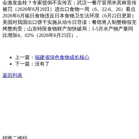
会激发血栓？专家驳倒不实传言；武汉一餐厅冒用米其林宣传
被罚（2026年6月29日）进出口食物一周（6。22-6。26）看点
2026年6月输日食物违反日本食物卫生法环境（6月22日更新）
美国对我国出口饼干实施从动今日导读：餐馆将人制蟹柳假充
烤蟹肉受；山东特医食物财产加快破局；1-5月水产物产量同
比增加4。02%（2026年6月25日）。
上一篇：
福建省绿色食物成长核心
下一篇：没有了
返回列表
关于我们
食品安全动态
食品安全知识
联系我们
招商二维码