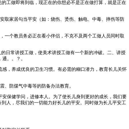
一轮的工做即将到临，现正在的你想必不是正在做打算，就是正在
。
安取家居勾当平安（如：烧伤、烫伤、触电、中毒、摔伤等防
，一个教员务必正在看小伴侣，不克不及两个工做人员同时取
人的日常讲授工做，使美术讲授工做有一个新的冲破。二、讲授
，通。。？。
感，养成优良的卫生习惯。有必需的糊口潜力，教育长儿关怀
震、防煤气中毒等的防备办法教育。
安保健学问，进修本人。为了使长儿身到更好的成长，我们要
务到人，尽我们的一切能力好长儿的平安。同时做为长儿平安工