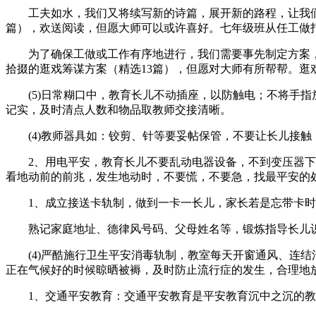
工夫如水，我们又将续写新的诗篇，展开新的路程，让我们对
篇），欢送阅读，但愿大师可以或许喜好。七年级班从任工做打
为了确保工做或工作有序地进行，我们需要事先制定方案，
拾掇的逛戏筹谋方案（精选13篇），但愿对大师有所帮帮。逛
(5)日常糊口中，教育长儿不动插座，以防触电；不将手指
记实，及时清点人数和物品取教师交接清晰。
(4)教师器具如：铰剪、针等要妥帖保管，不要让长儿接触
2、用电平安，教育长儿不要乱动电器设备，不到变压器下玩
看地动前的前兆，发生地动时，不要慌，不要急，找最平安的
1、成立接送卡轨制，做到一卡一长儿，家长若是忘带卡时
熟记家庭地址、德律风号码、父母姓名等，锻炼指导长儿识
(4)严酷施行卫生平安消毒轨制，教室每天开窗通风、连结
正在气候好的时候晾晒被褥，及时防止流行症的发生，合理地
1、交通平安教育：交通平安教育是平安教育沉中之沉的教 