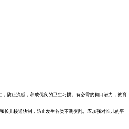
，防止流感，养成优良的卫生习惯。有必需的糊口潜力，教育
。
和长儿接送轨制，防止发生各类不测变乱。应加强对长儿的平