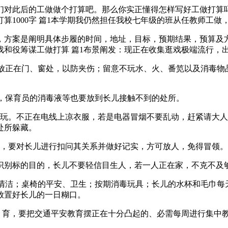
此后的工做做个打算吧。那么你实正懂得怎样写好工做打算吗？下
算1000字 篇1本学期我仍然担任我校七年级的班从任教师工做
方案是阐明具体步履的时间，地址，目标，预期结果，预算及方
戏和役筹谋工做打算 篇1布景阐发：现正在收集逛戏极端流行，
放正在门、窗处，以防夹伤；留意不玩水、火、番笕以及消毒物
，保育员的消毒液等也要放到长儿接触不到的处所。
。不正在电线上凉衣服，若是电器冒烟不要乱动，赶紧请大人
处所躲藏。
，要对长儿进行扣问其关系并做好记实，方可放人，免得冒领。
别标的目的，长儿不要轻信目生人，若一人正在家，不克不及
清洁；桌椅的平安、卫生；按期消毒玩具；长儿的水杯和毛巾每
放置好长儿的一日糊口。
育，要把交通平安教育摆正在十分凸起的、必需每周进行集中