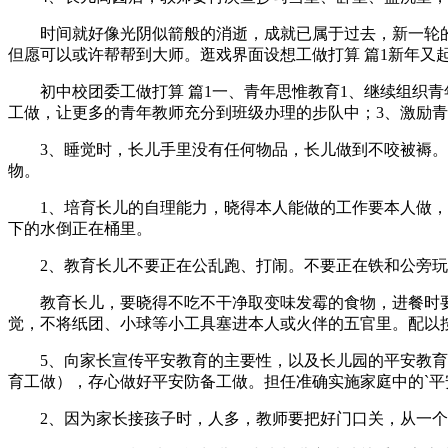
时间就好像光阴似箭般的消逝，成就已属于过去，新一轮的工
但愿可以或许帮帮到大师。逛戏界面设想工做打算 篇1新年又
初中校团委工做打算 篇1一、青年思惟教育1、继续组织青年
工做，让更多的青年教师充分到班级办理的步队中；3、激励
3、睡觉时，长儿手里没有任何物品，长儿做到不咬被褥。4
物。
1、培育长儿的自理能力，晓得本人能做的工作要本人做，降
下的水倒正在桶里。
2、教育长儿不要正在公乱跑、打闹。不要正在铁和公旁玩
教育长儿，要晓得不吃不干净取变味发霉的食物，进餐时要留
觉，不将纸团、小球等小工具塞进本人或火伴的五官里。配以
5、向家长宣传平安教育的主要性，以及长儿园的平安教育勾
育工做），存心做好平安防备工做。担任准确实施家庭中的`平
2、因为家长接孩子时，人多，教师要把好门口关，从一个