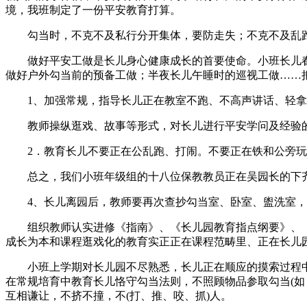
境，我班制定了一份平安教育打算。
勾当时，不克不及私行分开集体，要防走失；不克不及乱跑
做好平安工做是长儿身心健康成长的首要使命。小班长儿春
做好户外勾当前的预备工做；半夜长儿午睡时的巡视工做……
1、加强常规，指导长儿正在教室不跑、不高声讲话、轻拿轻
教师操纵逛戏、故事等形式，对长儿进行平安学问及经验的
2．教育长儿不要正在公乱跑、打闹。不要正在铁和公旁玩
总之，我们小班年级组的十八位保教教员正在吴园长的下齐
4、长儿离园后，教师要再次查抄勾当室、卧室、盥洗室，
组织教师认实进修《指南》、《长儿园教育指点纲要》、《
成长为本和课程逛戏化的教育实正正在课程范畴里、正在长儿
小班上学期对长儿园不尽熟悉，长儿正在顺应的摸索过程中
在常规培育中教育长儿恪守勾当法则，不照顾物品参取勾当(如
互相谦让，不挤不撞，不(打、推、咬、抓)人。