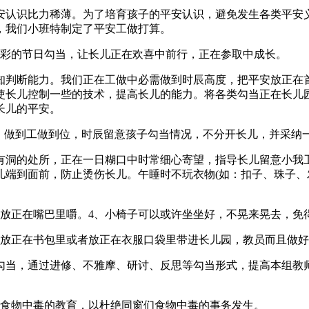
认识比力稀薄。为了培育孩子的平安认识，避免发生各类平安义
，我们小班特制定了平安工做打算。
彩的节日勾当，让长儿正在欢喜中前行，正在参取中成长。
判断能力。我们正在工做中必需做到时辰高度，把平安放正在首
使长儿控制一些的技术，提高长儿的能力。将各类勾当正在长儿
长儿的平安。
做到工做到位，时辰留意孩子勾当情况，不分开长儿，并采纳
洞的处所，正在一日糊口中时常细心寄望，指导长儿留意小我卫
儿端到面前，防止烫伤长儿。午睡时不玩衣物(如：扣子、珠子、
正在嘴巴里嚼。4、小椅子可以或许坐坐好，不晃来晃去，免
放正在书包里或者放正在衣服口袋里带进长儿园，教员而且做好
当，通过进修、不雅摩、研讨、反思等勾当形式，提高本组教师
食物中毒的教育，以杜绝同窗们食物中毒的事务发生。