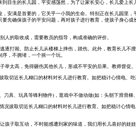
到目生的长儿园，平安感荡然，为了让家长安心，长儿爱上长儿
，安满是首要的，它关乎一小我的生命。特别正在长儿园里，平
只要先确保孩子的平安问题，再对孩子进行教育，使孩子身心成
别人的取收成，需要教员的指导，构成准确的评价。
逐打闹。防止长儿从楼梯上摔伤，踏伤。此外，教育长儿不擅
制序，不拥堵，一个挨一个玩。
子举太高，免得砸伤其他长儿，形成不平安的后果。教师督促。
拔取切近长儿糊口的材料对长儿进行教育。如把稳计心情电、吃
刀具、玩具等锋利物件)，逛戏中不做动做(如：头朝下滑滑梯、
情况拔取切近长儿糊口的材料对长儿进行教育。如把稳计心情电
孩子取互动，不时能感遭到家的味道，我们用长儿喜好的娃娃家