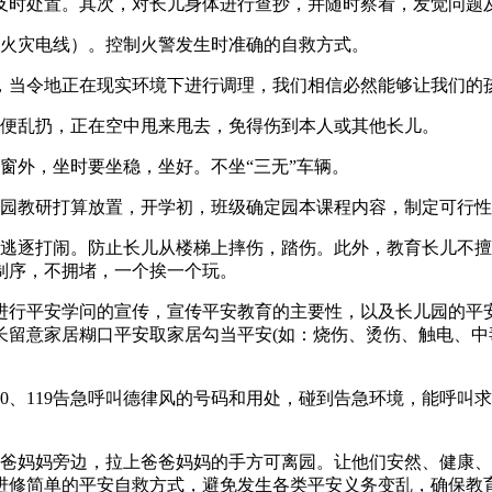
时处置。其次，对长儿身体进行查抄，并随时察看，发觉问题
火灾电线）。控制火警发生时准确的自救方式。
当令地正在现实环境下进行调理，我们相信必然能够让我们的
便乱扔，正在空中甩来甩去，免得伤到本人或其他长儿。
外，坐时要坐稳，坐好。不坐“三无”车辆。
教研打算放置，开学初，班级确定园本课程内容，制定可行性
逐打闹。防止长儿从楼梯上摔伤，踏伤。此外，教育长儿不擅
制序，不拥堵，一个挨一个玩。
行平安学问的宣传，宣传平安教育的主要性，以及长儿园的平安
长留意家居糊口平安取家居勾当平安(如：烧伤、烫伤、触电、中
0、119告急呼叫德律风的号码和用处，碰到告急环境，能呼叫
妈妈旁边，拉上爸爸妈妈的手方可离园。让他们安然、健康、
进修简单的平安自救方式，避免发生各类平安义务变乱，确保教