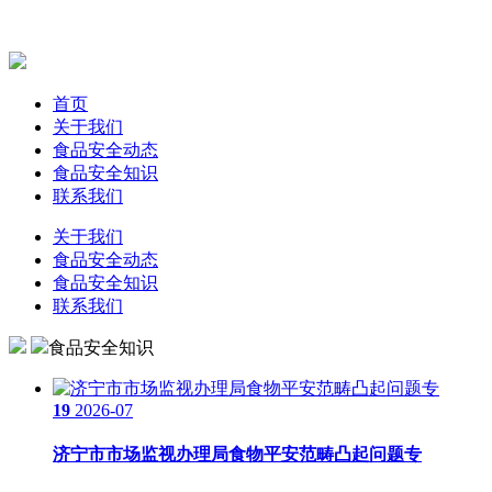
首页
关于我们
食品安全动态
食品安全知识
联系我们
关于我们
食品安全动态
食品安全知识
联系我们
食品安全知识
19
2026-07
济宁市市场监视办理局食物平安范畴凸起问题专