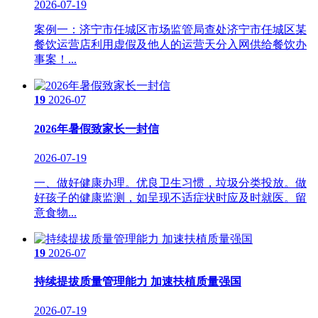
2026-07-19
案例一：济宁市任城区市场监管局查处济宁市任城区某
餐饮运营店利用虚假及他人的运营天分入网供给餐饮办
事案！...
19
2026-07
2026年暑假致家长一封信
2026-07-19
一、做好健康办理。优良卫生习惯，垃圾分类投放。做
好孩子的健康监测，如呈现不适症状时应及时就医。留
意食物...
19
2026-07
持续提拔质量管理能力 加速扶植质量强国
2026-07-19