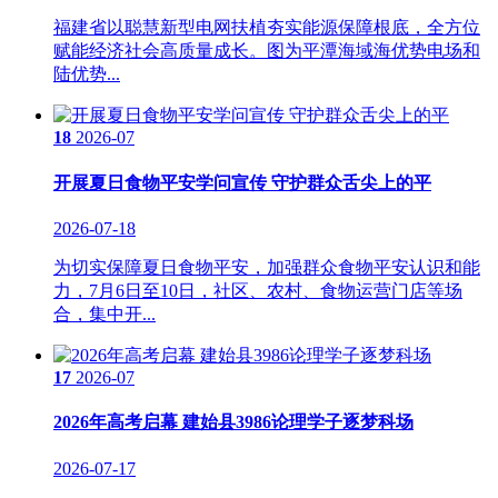
福建省以聪慧新型电网扶植夯实能源保障根底，全方位
赋能经济社会高质量成长。图为平潭海域海优势电场和
陆优势...
18
2026-07
开展夏日食物平安学问宣传 守护群众舌尖上的平
2026-07-18
为切实保障夏日食物平安，加强群众食物平安认识和能
力，7月6日至10日，社区、农村、食物运营门店等场
合，集中开...
17
2026-07
2026年高考启幕 建始县3986论理学子逐梦科场
2026-07-17