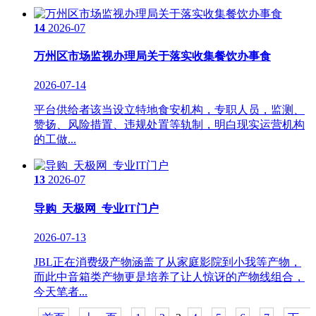
14
2026-07
万州区市场监视办理局关于落实收集餐饮办事食
2026-07-14
平台供给者该当设立特地食安机构，专职人员，监测、
赞扬、风险措置、违规处置等轨制，明白现实运营机构
的工做...
13
2026-07
导购_天极网_专业IT门户
2026-07-13
JBL正在消费级产物涵盖了从家庭影院到小我等产物，
而此中音箱类产物更是培养了让人惊讶的产物线组合，
今天笔者...