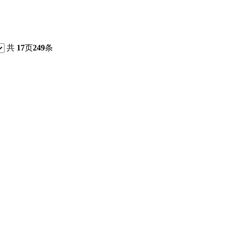
共
17
页
249
条