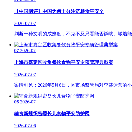
【中国网评】中国为何十分注沉粮食平安？
2026-07-07
判断一种文明的成熟度，不克不及只看能否巍峨、城墙能否
07
2026-07
上海市嘉定区收集餐饮食物平安专项管理典型案
2026-07-07
案情引见：2026年5月6日，区市场监管局对李某运营的
06
2026-07
辅食新规织密婴长儿食物平安防护网
2026-07-06