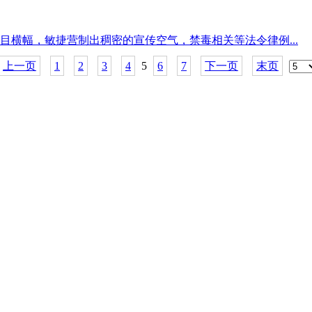
横幅，敏捷营制出稠密的宣传空气，禁毒相关等法令律例...
上一页
1
2
3
4
5
6
7
下一页
末页