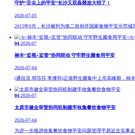
守护“舌尖上的平安”长沙又双叒叕放大招了！
2026-07-05
2015年9月，长沙被列为第二批创开国家食物平安示范城
04
2026-07
禄丰“监视+监管”协同联动 守牢野生菌食用平安
2026-07-04
(通信员 邓莎莎 李濮羽)正值野生菌集中上市高峰期，禄
04
2026-07
太原市健全审管协同机制建牢收集餐饮食物平安
2026-07-04
为进一步推进收集餐饮食物平安问题管理平易近生实事走深